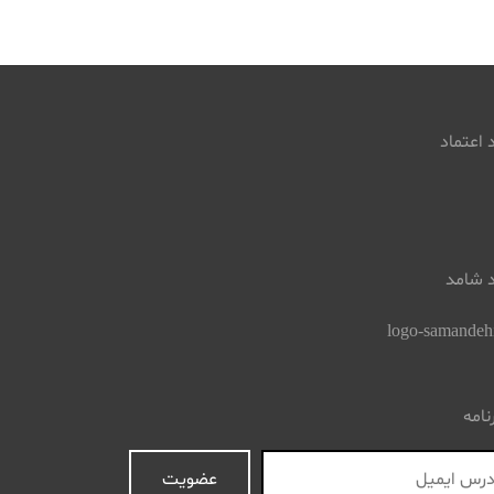
 اعتماد
د شامد
نامه