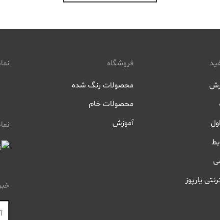
ید
فروشگاه
نماد
رش
محصولات رنگ شده
محصولات خام
ول
آموزش
نما
بط
ی
رنتی یارپوز
خبر