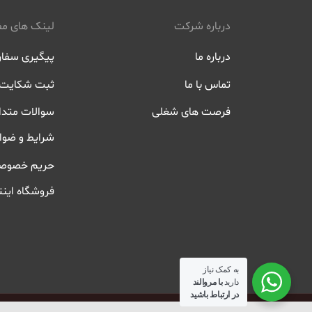
درباره شرکت
لینک های مف
درباره ما
پیگیری سفا
تماس با ما
ثبت شکایت
فرصت های شغلی
سوالات متدا
شرایط و ضوا
حریم خصوص
فروشگاه اینت
به کمک نیاز
دارید
با مروالند
در ارتباط باشید