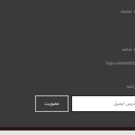
 اعتماد
د شامد
نامه