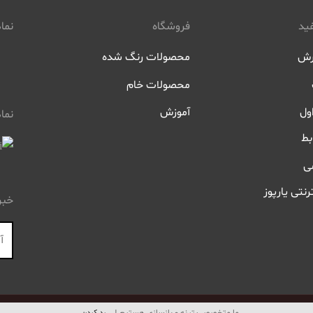
ید
فروشگاه
نماد
رش
محصولات رنگ شده
محصولات خام
ول
آموزش
نما
بط
ی
رنتی یارپوز
خبر