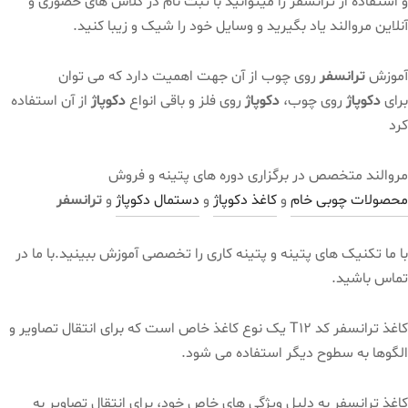
و استفاده از ترانسفر را میتوانید با ثبت نام در کلاس های حضوری و
آنلاین مروالند یاد بگیرید و وسایل خود را شیک و زیبا کنید.
آموزش
ترانسفر
روی چوب از آن جهت اهمیت دارد که می توان
برای
دکوپاژ
روی چوب،
دکوپاژ
روی فلز و باقی انواع
دکوپاژ
از آن استفاده
کرد
مروالند متخصص در برگزاری دوره های پتینه و فروش
محصولات چوبی خام
و
کاغذ دکوپاژ
و
دستمال دکوپاژ
و
ترانسفر
با ما تکنیک های پتینه و پتینه کاری را تخصصی آموزش ببینید.با ما در
تماس باشید.
کاغذ ترانسفر کد T12 یک نوع کاغذ خاص است که برای انتقال تصاویر و
الگوها به سطوح دیگر استفاده می شود.
کاغذ ترانسفر به دلیل ویژگی های خاص خود، برای انتقال تصاویر به