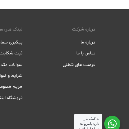
درباره شرکت
لینک های مف
درباره ما
پیگیری سفا
تماس با ما
ثبت شکایت
فرصت های شغلی
سوالات متدا
شرایط و ضوا
حریم خصوص
فروشگاه اینت
به کمک نیاز
دارید
با مروالند