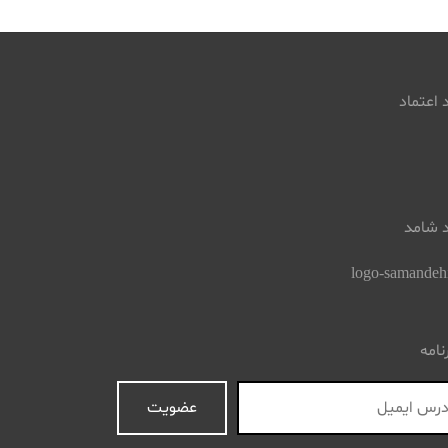
 اعتماد
د شامد
نامه