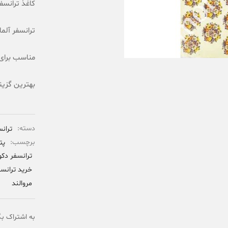
کاغذ ترانسفر 
ترانسفر آلما
مناسب برای
بهترین گزین
دسته:
تران
برچسب:
پت
ترانسفر دکو
خرید ترانسف
مروالند
به اشتراک بگ