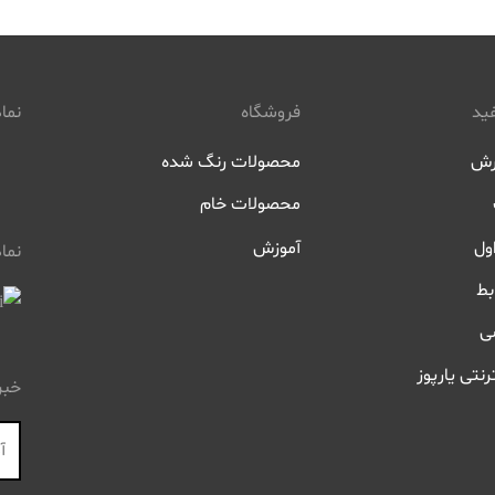
ید
فروشگاه
نماد
رش
محصولات رنگ شده
محصولات خام
ول
آموزش
نما
بط
ی
رنتی یارپوز
خبر