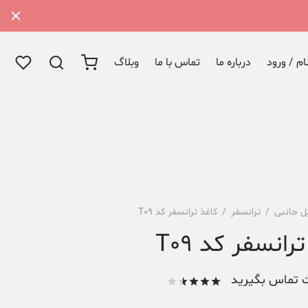
م / ورود
درباره ما
تماس با ما
وبلاگ
ل جانبی
/
ترانسفر
/
کاغذ ترانسفر کد T09
رانسفر کد T09
 تماس بگیرید
امتیاز
از
5 امتیاز