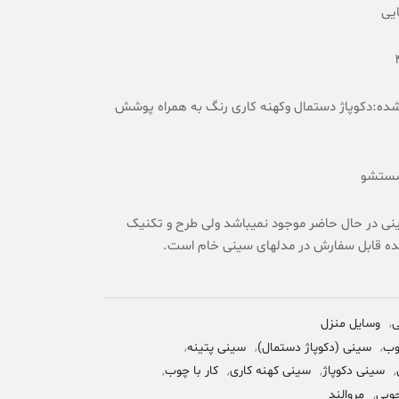
ایی
امتیاز
6
مشتری
شده:دکوپاژ دستمال وکهنه کاری رنگ به همراه پوشش
 شستشو
نی در حال حاضر موجود نمیباشد ولی طرح و تکنیک
شده قابل سفارش در مدلهای سینی خام است.
ی
,
وسایل منزل
ب
,
سینی (دکوپاژ دستمال)
,
سینی پتینه
,
,
سینی دکوپاژ
,
سینی کهنه کاری
,
کار با چوب
,
وبی
,
مروالند