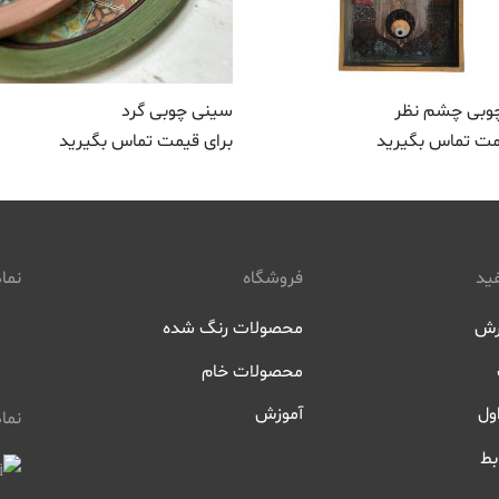
وبی چشم نظر
سینی چوبی گرد
مت تماس بگیرید
برای قیمت تماس بگیرید
ید
فروشگاه
نماد
رش
محصولات رنگ شده
محصولات خام
ول
آموزش
نما
بط