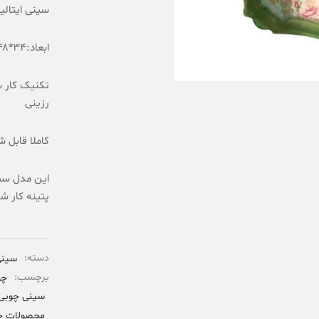
سینی ایتالی
ابعاد:۳۴*۴۸
تکنیک کار 
رزینی
کاملا قابل
این مدل سی
پتینه کار 
دسته:
سین
برچسب:
چو
سینی چوبی
محصولات چ