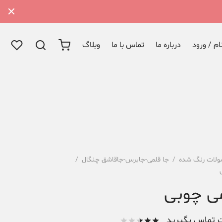
م / ورود
درباره ما
تماس با ما
وبلاگ
لات رنگ شده
/
جا قلمی-جابرس-جاقاشق چنگال
/
ی چوبی
 تماس بگیرید