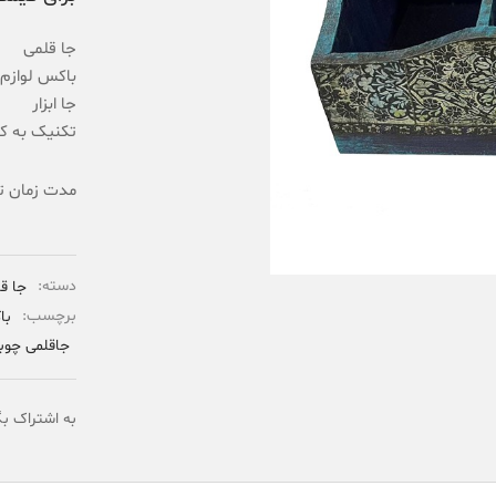
جا قلمی
باکس لوازم 
جا ابزار
تکنیک به کا
مدت زمان تحویل: 5 تا
دسته:
جا ق
برچسب:
با
جاقلمی چوب
به اشتراک بگ