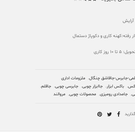
امتیاز
از 5
امتیاز
2
آرایش
مشتری
ر رفته:کهنه کاری و دکوپاژ دستمال
 10 روز کاری
لمی-جابرس-جاقاشق چنگال
,
ملزومات اداری
کس
,
باکس ابزار
,
جاابزار چوبی
,
جابرسی چوبی
,
جاقلم
,
ی
,
جامدادی رومیزی
,
محصولات چوبی
,
مروالند
ذارید