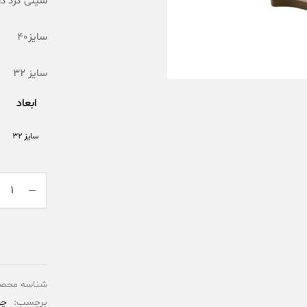
سینی گرد دا
سایز40
سایز 32
ابعاد
سایز 32
شناسه محص
برچسب:
چو