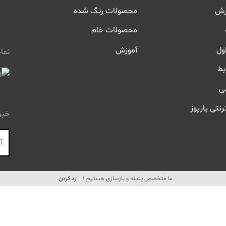
رش
محصولات رنگ شده
محصولات خام
ول
آموزش
نما
بط
ی
رنتی یارپوز
خبر
ما متخصص پتینه و بازسازی هستیم !
رد کردن