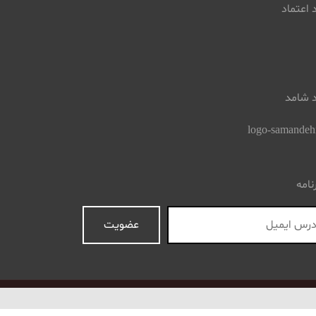
 اعتماد
د شامد
نامه