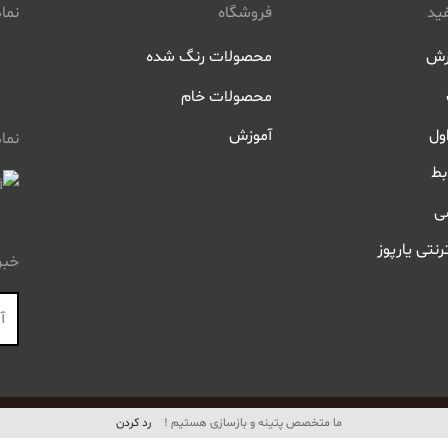
ید
فروشگاه
نماد
رش
محصولات رنگ شده
محصولات خام
ول
آموزش
نما
بط
ی
رنتی یارپوز
خبر
ما متخصص پتینه و بازسازی هستیم !
رد کردن