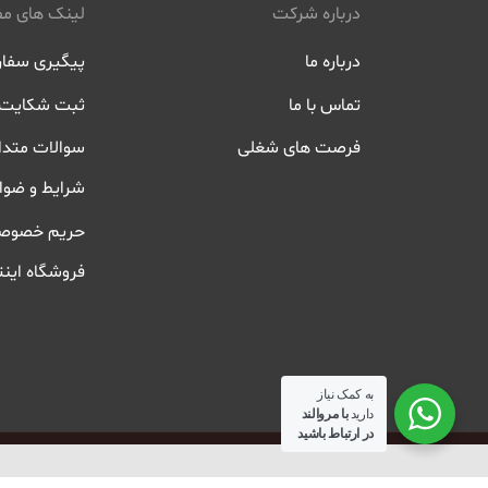
درباره شرکت
لینک های مف
درباره ما
پیگیری سفا
تماس با ما
ثبت شکایت
فرصت های شغلی
سوالات متدا
شرایط و ضوا
حریم خصوص
فروشگاه اینت
به کمک نیاز
دارید
با مروالند
در ارتباط باشید
حریم خصوصی
شرایط و ضوابط